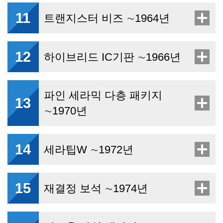
11
트랜지스터 비즈 ∼1964년
12
하이브리드 IC기판 ∼1966년
파인 세라믹 다층 패키지
13
∼1970년
14
세라팁W ∼1972년
15
재결정 보석 ∼1974년